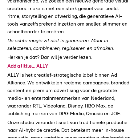
vakmanschap. We zoeken een nieuwe generatie visual
creators: makers met een sterk gevoel voor beeld,
ritme, storytelling en afwerking, die generatieve AI-
tools vanzelfsprekend inzetten om sneller, slimmer en
schaalbaarder te creëren.
De echte magie zit niet in genereren. Maar in
selecteren, combineren, regisseren en afmaken.
Herken je dat? Dan wil je verder lezen.
Add a little... ALLY
ALLY is het creatief-strategische label binnen Ad
Alliance. We ontwikkelen reclame campagnes, branded
content en premium advertising voor de grootste
media- en entertainmentmerken van Nederland,
waaronder RTL, Videoland, Disney, HBO Max, de
publishing merken van DPG Media, Qmusic en JOE.
Onze studio verandert snel: van traditionele productie
naar AI-hybride creatie. Dat betekent meer in-house
productie, meer variaties, meer creatieve slagkracht en