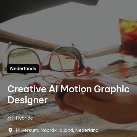
Nederlands
Creative AI Motion Graphic
Designer
Hybride
Hilversum
,
Noord-Holland
,
Nederland