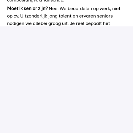
Moet ik senior zijn?
Nee. We beoordelen op werk, niet
op cv. Uitzonderlijk jong talent en ervaren seniors
nodigen we allebei graag uit. Je reel bepaalt het
gesprek.
Welke tools gebruikt de studio?
Adobe After Effects,
Premiere Pro, Photoshop en Illustrator, gecombineerd
met generatieve AI-tools zoals Kling, Weavy (Figma
Weave), ElevenLabs en Higgsfield. Het toollandschap
verandert snel, wij veranderen mee.
Voor welke merken ga ik werken?
Veelvuldig voor RTL &
Videoland, maar denk ook aan Disney, HBO Max, de
publishing merken van DPG Media, Qmusic en JOE.
Waar werk ik?
Vanuit Hilversum (Media Park), hybride.
Deels op de studio, deels waar jij het beste werkt. Er
wordt gestuurd vanuit vertrouwen op output.
Hoe solliciteer ik?
Stuur je portfolio en AI-showreel
mee. Een motivatiebrief mag, maar je werk overtuigt